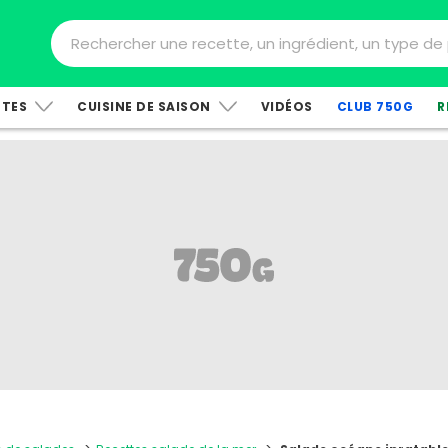
TTES
CUISINE DE SAISON
VIDÉOS
CLUB 750G
R