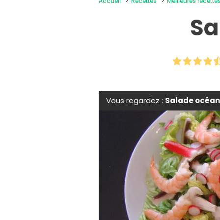
Accueil
Recettes
Meilleures recett
Sa
Vous regardez :
Salade océan