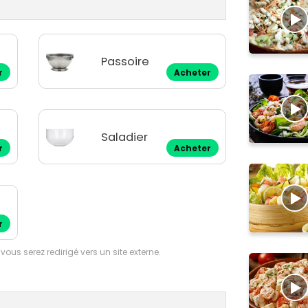
Passoire
r
Acheter
Saladier
r
Acheter
r
 vous serez redirigé vers un site externe.