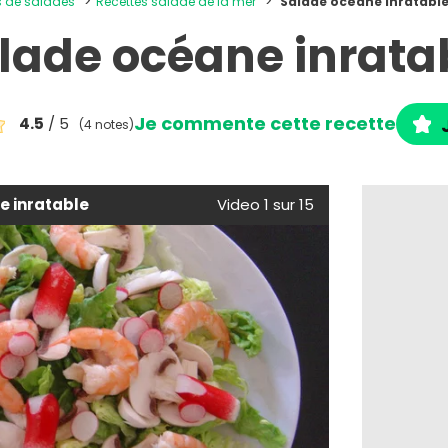
es de salades
Recettes salade de la mer
Salade océane inratabl
lade océane inrata
Je commente cette recette
4.5
/ 5
(4 notes)
e inratable
Video 1 sur 15