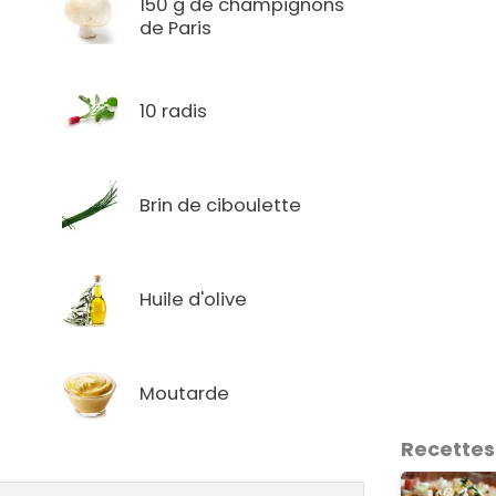
150 g de champignons
de Paris
10 radis
Brin de ciboulette
Huile d'olive
Moutarde
Recettes