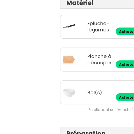
Matériel
Epluche-
légumes
Achete
Planche à
découper
Achete
Bol(s)
Achete
En cliquant sur "Acheter",
Préparation