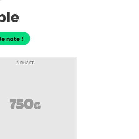
e
ble
Je note !