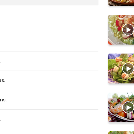
.
es.
ns.
.