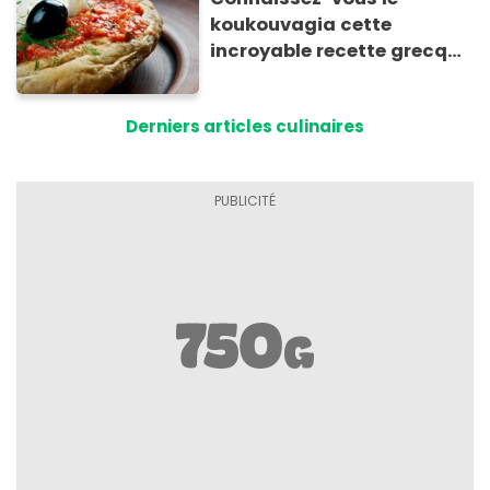
koukouvagia cette
incroyable recette grecque
à base de pain rassis et de
tomates
Derniers articles culinaires