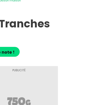
poisson maison
 Tranches
 note !