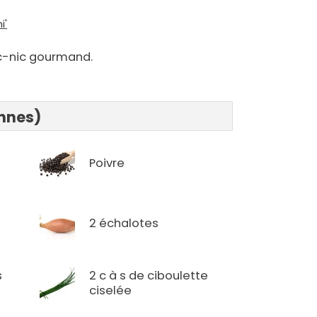
i'
ic-nic gourmand.
onnes)
Poivre
2 échalotes
s
2 c à s de ciboulette
ciselée