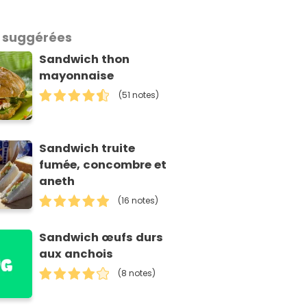
 suggérées
Sandwich thon
mayonnaise
(51 notes)
Sandwich truite
fumée, concombre et
aneth
(16 notes)
Sandwich œufs durs
aux anchois
(8 notes)