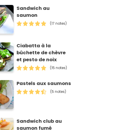
Sandwich au
saumon
(17 notes)
Ciabatta à la
bûchette de chèvre
et pesto de noix
(15 notes)
Pastels aux saumons
(5 notes)
Sandwich club au
saumon fumé