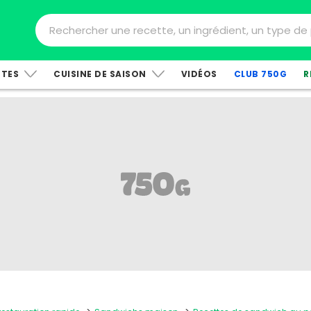
TTES
CUISINE DE SAISON
VIDÉOS
CLUB 750G
R