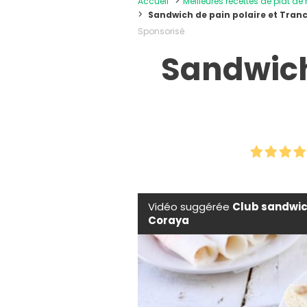
Accueil
Meilleures recettes de plat de
Sandwich de pain polaire et Tranc
Sponsorisé
Sandwich
Vidéo suggérée
Club sandwic
Coraya