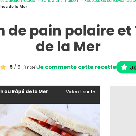
 restauration rapide
Sandwichs maison
Recettes de sandwich au 
hes de la Mer
 de pain polaire et
de la Mer
Je commente cette recette
5
/ 5
Je
(1 note)
h au Râpé de la Mer
Video 1 sur 15