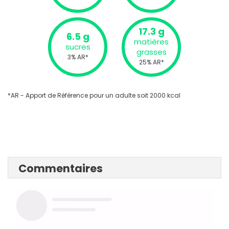
17.3 g
6.5 g
matières
sucres
grasses
3% AR*
25% AR*
*AR - Apport de Référence pour un adulte soit 2000 kcal
Commentaires