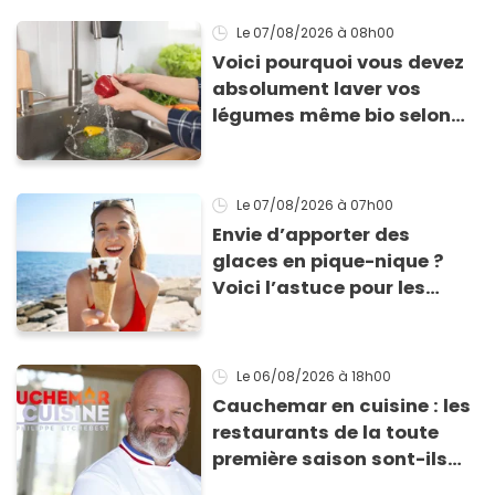
Le 07/08/2026
à 08h00
Voici pourquoi vous devez
absolument laver vos
légumes même bio selon
cette experte en hygiène
Le 07/08/2026
à 07h00
Envie d’apporter des
glaces en pique-nique ?
Voici l’astuce pour les
transporter facilement et
les conserver sans qu’elles
ne fondent !
Le 06/08/2026
à 18h00
Cauchemar en cuisine : les
restaurants de la toute
première saison sont-ils
encore ouverts ?