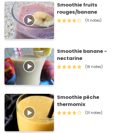
Smoothie fruits
rouges/banane
(11 notes)
Smoothie banane -
nectarine
(16 notes)
Smoothie pêche
thermomix
(31 notes)