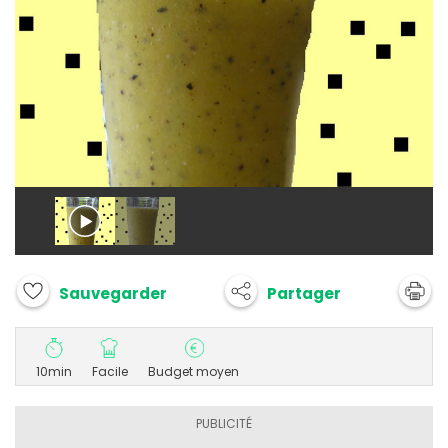
Partager
Sauvegarder
10min
Facile
Budget moyen