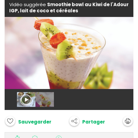
Vidéo suggérée
Smoothie bowl au Kiwi de l'Adour
IGP, lait de coco et céréales
Partager
Sauvegarder