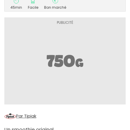
45min
Facile
Bon marché
Par Tipiak
Un smoothie original.