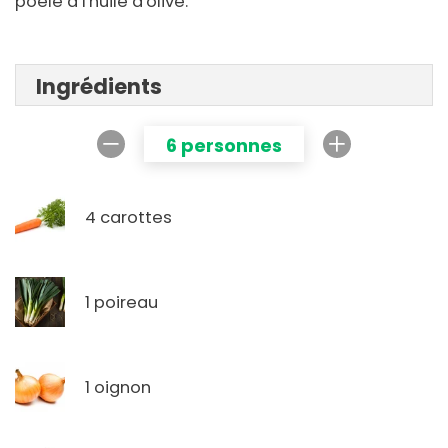
poêle à l'huile d'olive.
Ingrédients
6 personnes
4 carottes
1 poireau
1 oignon