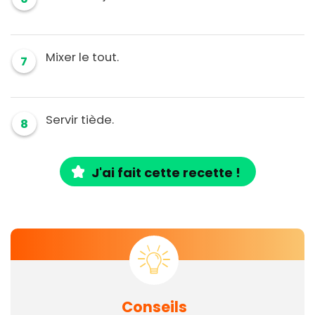
Mixer le tout.
7
Servir tiède.
8
J'ai fait cette recette !
Conseils