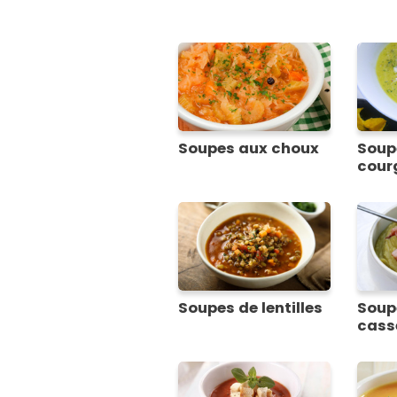
Soupes aux choux
Soup
cour
Soupes de lentilles
Soup
cass