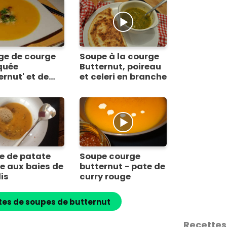
ge de courge
Soupe à la courge
quée
Butternut, poireau
ernut' et de
et celeri en branche
il
e de patate
Soupe courge
e aux baies de
butternut - pate de
is
curry rouge
tes de soupes de butternut
Recettes