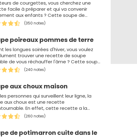
eurs de courgettes, vous cherchez une
te facile à préparer et qui va convenir
ement aux enfants ? Cette soupe de
gettes a beau…
(350 notes)
pe poireaux pommes de terre
t les longues soirées d'hiver, vous voulez
lument trouver une recette de soupe
ble de vous réchauffer l'âme ? Cette soupe
poire…
(240 notes)
pe aux choux maison
les personnes qui surveillent leur ligne, la
e aux choux est une recette
tournable. En effet, cette recette a la
ation de faire brûl…
(260 notes)
pe de potimarron cuite dans le