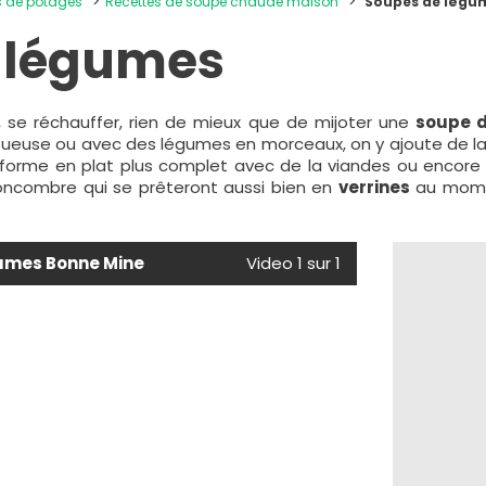
es de potages
Recettes de soupe chaude maison
Soupes de légu
 légumes
, se réchauffer, rien de mieux que de mijoter une
soupe d
tueuse ou avec des légumes en morceaux, on y ajoute de l
forme en plat plus complet avec de la viandes ou encore 
ncombre qui se prêteront aussi bien en
verrines
au momen
umes Bonne Mine
Video 1 sur 1