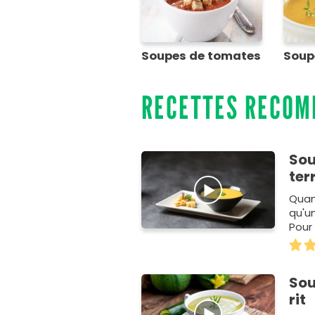
Soupes de tomates
Soup
RECETTES RECO
Sou
ter
Quan
qu'u
Pour
l&ea
Sou
rit