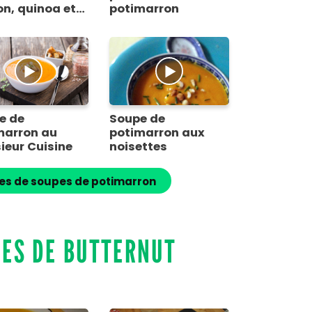
on, quinoa et
potimarron
izo
e de
Soupe de
marron au
potimarron aux
ieur Cuisine
noisettes
tes de soupes de potimarron
PES DE BUTTERNUT