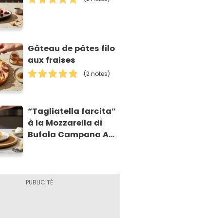
Gâteau de pâtes filo
aux fraises
(2 notes)
“Tagliatella farcita”
à la Mozzarella di
Bufala Campana AOP
et à la poire
caramélisée, sur
fondue et tuiles
croustillants de
Asiago AOP