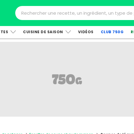
TTES
CUISINE DE SAISON
VIDÉOS
CLUB 750G
R