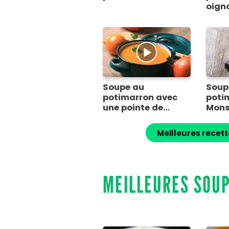
oign
chor
Soupe au
Soup
potimarron avec
poti
une pointe de
Mons
crème
Meilleures recet
MEILLEURES SOU