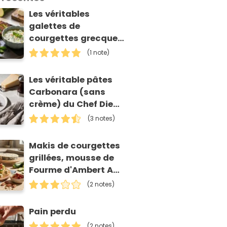
Les véritables
galettes de
courgettes grecques
(kolokithokeftedes)
(1 note)
Les véritable pâtes
Carbonara (sans
crème) du Chef Diego
Accettulli
(3 notes)
Makis de courgettes
grillées, mousse de
Fourme d'Ambert AOP
et tomates séchées
(2 notes)
Pain perdu
(2 notes)