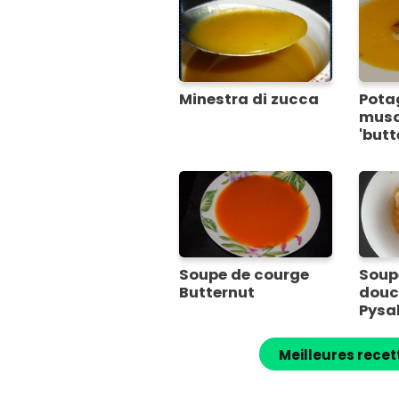
Minestra di zucca
Pota
mus
'butt
fenou
Soupe de courge
Soup
Butternut
douc
Pysal
Meilleures recet