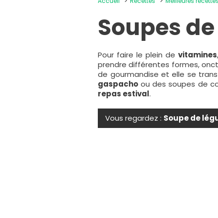
Accueil
Recettes
Meilleures recett
Soupes de
Pour faire le plein de
vitamines
prendre différentes formes, onc
de gourmandise et elle se trans
gaspacho
ou des soupes de co
repas estival
.
Vous regardez :
Soupe de lég