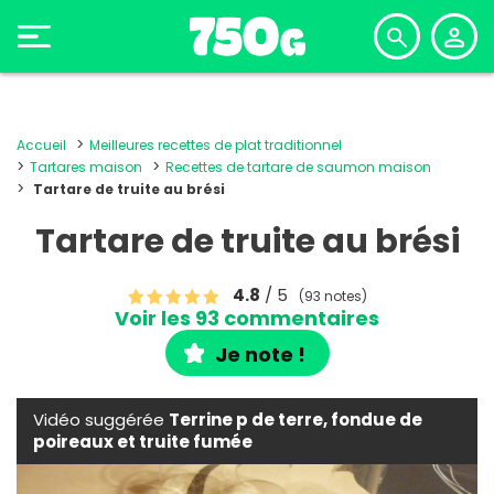
Accueil
Meilleures recettes de plat traditionnel
Tartares maison
Recettes de tartare de saumon maison
Tartare de truite au brési
Tartare de truite au brési
4.8
/ 5
(93 notes)
Voir les 93 commentaires
Je note !
Vidéo suggérée
Terrine p de terre, fondue de
poireaux et truite fumée