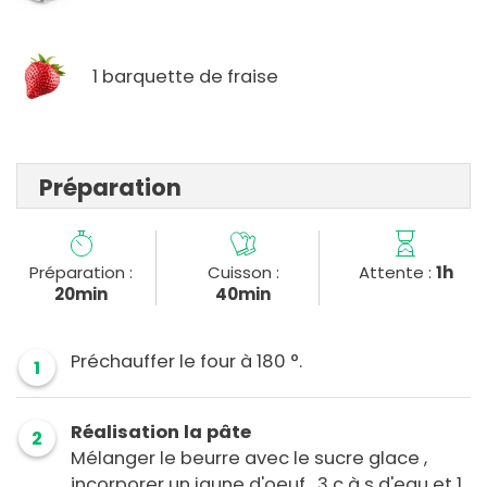
1 barquette de fraise
Préparation
Préparation :
Cuisson :
Attente :
1h
20min
40min
Préchauffer le four à 180 °.
1
Réalisation la pâte
2
Mélanger le beurre avec le sucre glace ,
incorporer un jaune d'oeuf , 3 c à s d'eau et 1