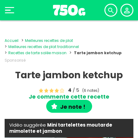
Accueil
Meilleures recettes de plat
Meilleures recettes de plat traditionnel
Recettes de tarte salée maison
Tarte jambon ketchup
Sponsorisé
Tarte jambon ketchup
4
/ 5
(6 notes)
Je commente cette recette
Je note !
Vidéo suggérée
Mini tartelettes moutarde
mimolette et jambon