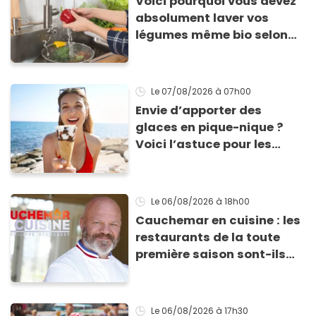
Voici pourquoi vous devez
absolument laver vos
légumes même bio selon
cette experte en hygiène
Le 07/08/2026
à 07h00
Envie d’apporter des
glaces en pique-nique ?
Voici l’astuce pour les
transporter facilement et
les conserver sans qu’elles
ne fondent !
Le 06/08/2026
à 18h00
Cauchemar en cuisine : les
restaurants de la toute
première saison sont-ils
encore ouverts ?
Le 06/08/2026
à 17h30