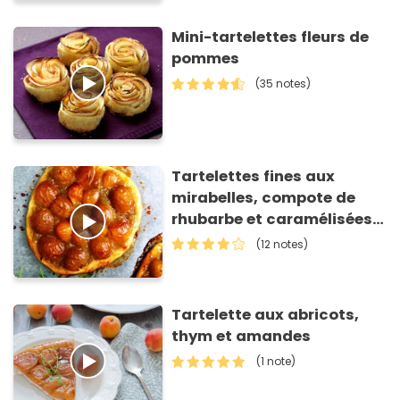
Mini-tartelettes fleurs de
pommes
(35 notes)
Tartelettes fines aux
mirabelles, compote de
rhubarbe et caramélisées
au miel de romarin
(12 notes)
Tartelette aux abricots,
thym et amandes
(1 note)