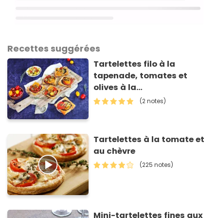
Recettes suggérées
Tartelettes filo à la
tapenade, tomates et
olives à la
méditerranéenne
(2 notes)
Croc'Frais
Tartelettes à la tomate et
au chèvre
(225 notes)
Mini-tartelettes fines aux