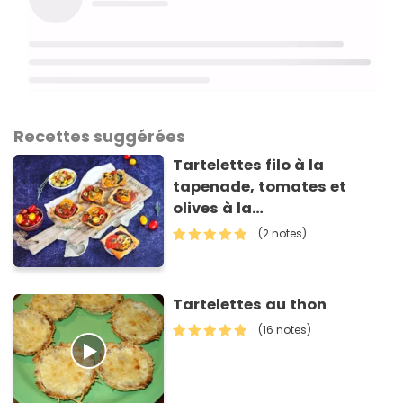
Recettes suggérées
Tartelettes filo à la
tapenade, tomates et
olives à la
méditerranéenne
(2 notes)
Croc'Frais
Tartelettes au thon
(16 notes)