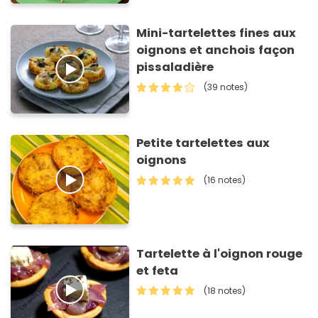
Mini-tartelettes fines aux
oignons et anchois façon
pissaladière
(39 notes)
Petite tartelettes aux
oignons
(16 notes)
Tartelette à l'oignon rouge
et feta
(18 notes)