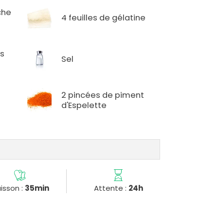
che
4 feuilles de gélatine
rs
Sel
2 pincées de piment
d'Espelette
isson :
35min
Attente :
24h