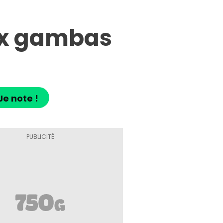
aux gambas
Je note !