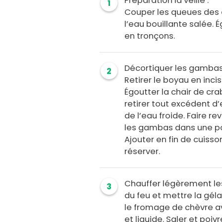
Préparation la veille :
1
Couper les queues des a
l’eau bouillante salée. É
en tronçons.
Décortiquer les gambas 
2
Retirer le boyau en inci
Égoutter la chair de cra
retirer tout excédent d
de l’eau froide. Faire rev
les gambas dans une poê
Ajouter en fin de cuisso
réserver.
Chauffer légèrement les 
3
du feu et mettre la géla
le fromage de chèvre av
et liquide. Saler et poiv