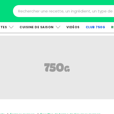
TTES
CUISINE DE SAISON
VIDÉOS
CLUB 750G
R