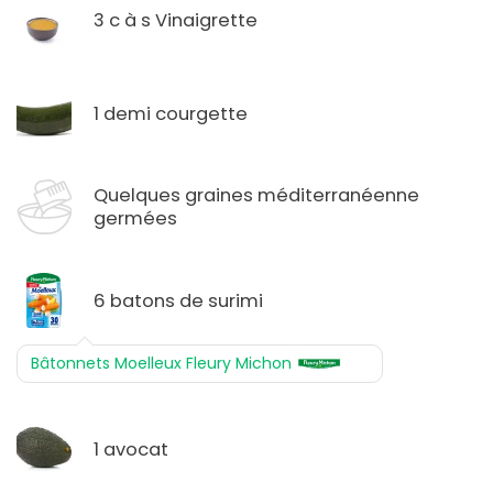
3 c à s Vinaigrette
1 demi courgette
Quelques graines méditerranéenne
germées
6 batons de surimi
Bâtonnets Moelleux Fleury Michon
1 avocat