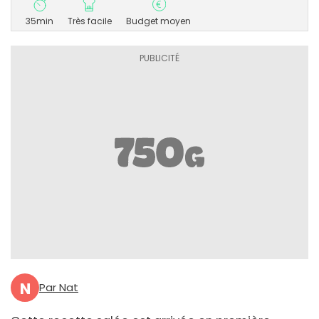
35min
Très facile
Budget moyen
N
Par Nat