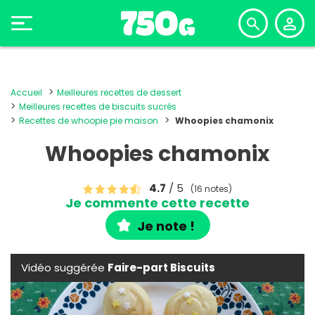
Accueil
Meilleures recettes de dessert
Meilleures recettes de biscuits sucrés
Recettes de whoopie pie maison
Whoopies chamonix
Whoopies chamonix
4.7
/ 5
(16 notes)
Je commente cette recette
Je note !
Vidéo suggérée
Faire-part Biscuits