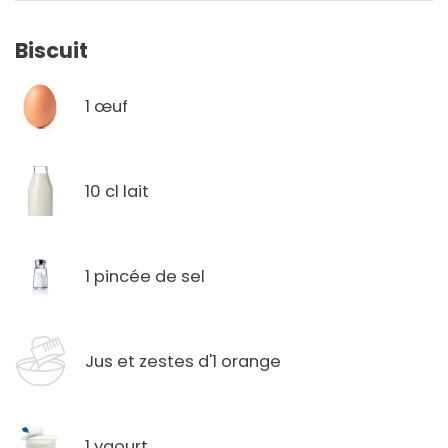
Biscuit
1 œuf
10 cl lait
1 pincée de sel
Jus et zestes d'1 orange
1 yaourt