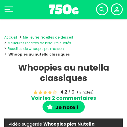
Accueil
Meilleures recettes de dessert
Meilleures recettes de biscuits sucrés
Recettes de whoopie pie maison
Whoopies au nutella classiques
Whoopies au nutella
classiques
4.2
/ 5
(17 notes)
Voir les 2 commentaires
Je note !
Vidéo suggérée
Whoopies pies Nutella