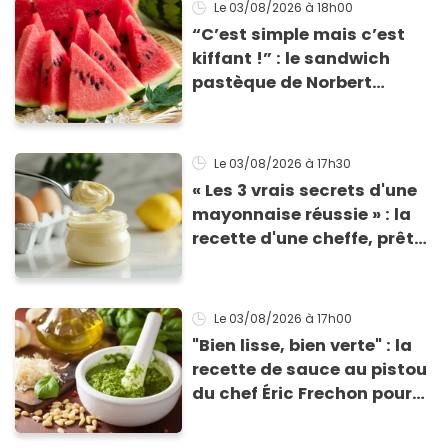
Le 03/08/2026
à 18h00
“C’est simple mais c’est
kiffant !” : le sandwich
pastèque de Norbert
Tarayre va vous rafraîchir
cet été !
Le 03/08/2026
à 17h30
« Les 3 vrais secrets d'une
mayonnaise réussie » : la
recette d'une cheffe, prête
en 2 minutes et bien
meilleure pour la santé
Le 03/08/2026
à 17h00
"Bien lisse, bien verte" : la
recette de sauce au pistou
du chef Éric Frechon pour
sublimer vos plats d'été !