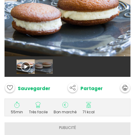
Partager
Sauvegarder
55min
Très facile
Bon marché
71 kcal