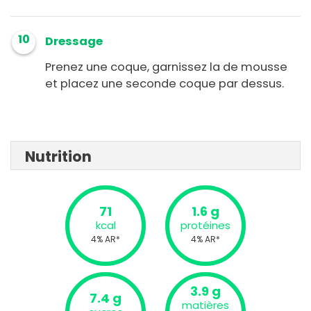
10
Dressage
Prenez une coque, garnissez la de mousse
et placez une seconde coque par dessus.
Nutrition
71
1.6 g
kcal
protéines
4% AR*
4% AR*
3.9 g
7.4 g
matières