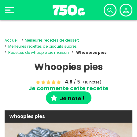
Accueil
Meilleures recettes de dessert
Meilleures recettes de biscuits sucrés
Recettes de whoopie pie maison
Whoopies pies
Whoopies pies
4.8
/ 5
(16 notes)
Je commente cette recette
Je note !
Whoopies pies