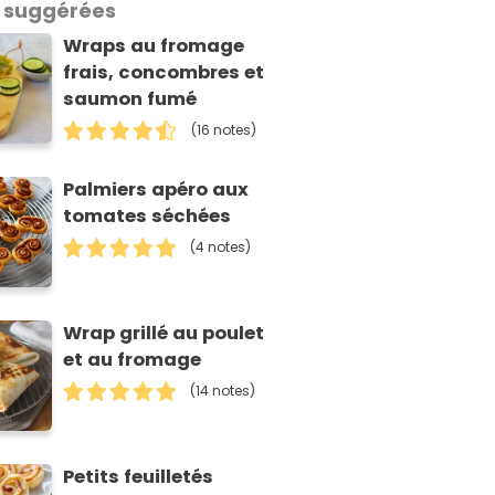
 suggérées
Wraps au fromage
frais, concombres et
saumon fumé
(16 notes)
Palmiers apéro aux
tomates séchées
(4 notes)
Wrap grillé au poulet
et au fromage
(14 notes)
Petits feuilletés