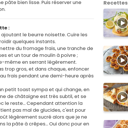
e pâte bien lisse. Puis réserver une
Recettes
on.
tte :
 ajoutant le beurre noisette. Cuire les
froidir quelques instants.
mettre du fromage frais, une tranche de
s et un tour de moulin à poivre ;
elle-même en serrant légèrement.
s trop gros, et dans chaque, enfoncer
r au frais pendant une demi-heure après
 un petit toast sympa et qui change, en
ine de châtaigne est très subtil, et se
 le reste... Cependant attention la
tient pas mal de glucides, c'est pour
 goût légèrement sucré alors que je ne
s la pâte à crêpes... Oui donc pour en