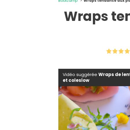
Bootcamp
Wraps tendance aux p
Wraps te
Vidéo suggérée
Wraps de lent
et coleslow