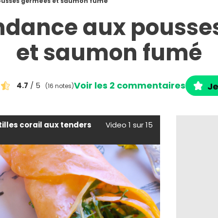
ousses germées et saumon fumé
ndance aux pousse
et saumon fumé
Voir les 2 commentaires
4.7
/ 5
Je
(16 notes)
illes corail aux tenders
Video 1 sur 15