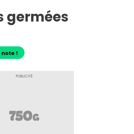
s germées
 note !