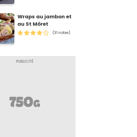
Wraps au jambon et
au St Môret
(31 notes)