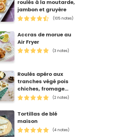
roulés à la moutarde,
jambon et gruyère
(105 notes)
Accras de morue au
Air Fryer
(3 notes)
Roulés apéro aux
tranches végé pois
chiches, fromage
frais et tomates
(2 notes)
séchées
Tortillas de blé
maison
(4 notes)