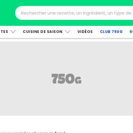
TTES
CUISINE DE SAISON
VIDÉOS
CLUB 750G
R