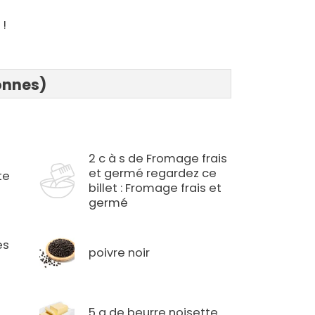
 !
onnes)
2 c à s de Fromage frais
et germé regardez ce
te
billet : Fromage frais et
germé
es
poivre noir
5 g de beurre noisette