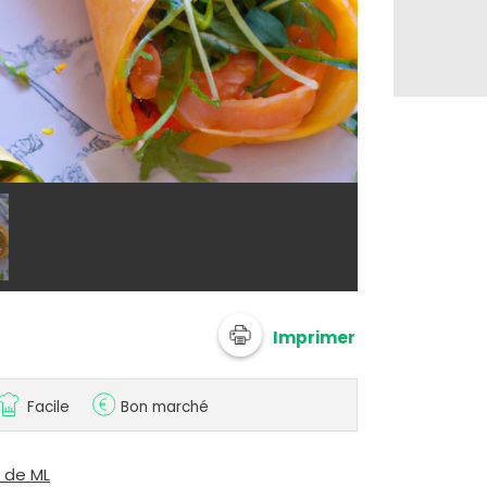
@ 750g Imagi
Imprimer
Facile
Bon marché
s de ML