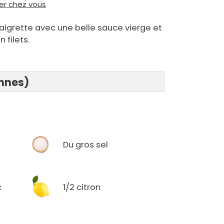
ier chez vous
naigrette avec une belle sauce vierge et
filets.
onnes)
Du gros sel
c
1/2 citron