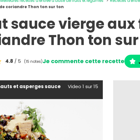
Meilleures recettes d'entrée à base de fruits et légumes
Recettes d'entr
 de coriandre Thon ton sur ton
t sauce vierge aux 
iandre Thon ton sur
Je commente cette recette
4.8
/ 5
(15 notes)
hauts et asperges sauce
Video 1 sur 15