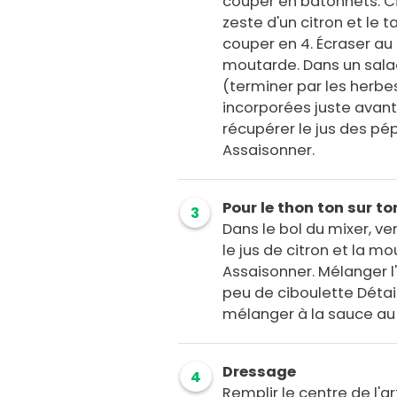
couper en bâtonnets. Cis
zeste d'un citron et le t
couper en 4. Écraser au
moutarde. Dans un salad
(terminer par les herbes
incorporées juste avant 
récupérer le jus des pép
Assaisonner.
Pour le thon ton sur to
3
Dans le bol du mixer, v
le jus de citron et la mo
Assaisonner. Mélanger l
peu de ciboulette Détail
mélanger à la sauce au
Dressage
4
Remplir le centre de l'ar