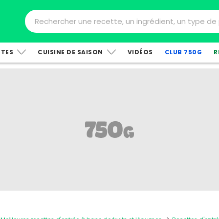
TTES
CUISINE DE SAISON
VIDÉOS
CLUB 750G
R