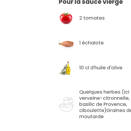
Pour la sauce vierge
2 tomates
1 échalote
10 cl d'huile d'olive
Quelques herbes (ici
verveine-citronnelle,
basilic de Provence,
ciboulette)Graines d
moutarde