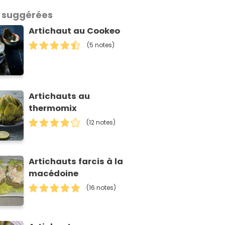
 suggérées
Artichaut au Cookeo
(5 notes)
Artichauts au
thermomix
(12 notes)
Artichauts farcis à la
macédoine
(16 notes)