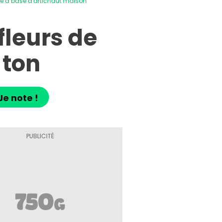
ée à base d'artichaut maison
fleurs de
 ton
Je note !