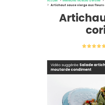
Accueil
Meilleures recettes d'entrée
Artichaut sauce vierge aux fleurs
Artichau
cor
Vidéo suggérée
Salade artic
moutarde condiment