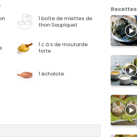
n
Recettes
hon
1 boîte de miettes de
thon Saupiquet
1 c à s de moutarde
e
forte
1 échalote