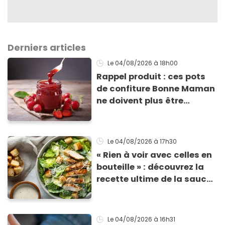
Derniers articles
Le 04/08/2026
à 18h00
Rappel produit : ces pots
de confiture Bonne Maman
ne doivent plus être
consommés en raison d'un
risque de présence de
morceaux de verre
Le 04/08/2026
à 17h30
« Rien à voir avec celles en
bouteille » : découvrez la
recette ultime de la sauce
César par un chef étoilé
Le 04/08/2026
à 16h31