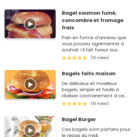
Bagel saumon fumé,
concombre et fromage
frais
Pain en forme d'anneau que
vous pouvez agrémenter à
souhait ! Il fait fureur aux
Etats-Unis.
(15 notes)
Bagels faits maison
De délicieux et moelleux
bagels, simple et facile à
réaliser contrairement à ce
qu'on peut penser !
(15 notes)
Bagel Burger
Ces bagels sont parfaits pour
le repas du midi.