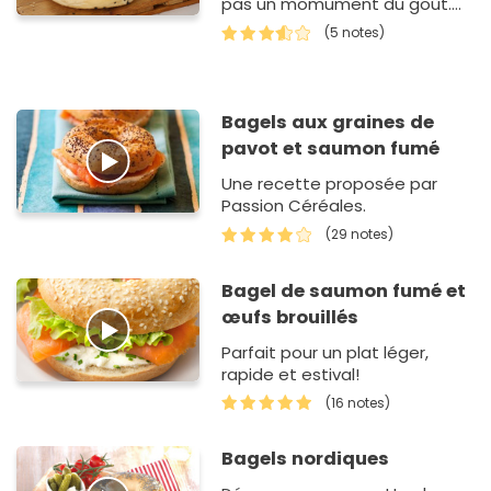
pas un momument du goût.
Celà fait quelques temps que
(5 notes)
je découvre les bagels et je ne
m'étais jamais décidé à en…
Bagels aux graines de
pavot et saumon fumé
Une recette proposée par
Passion Céréales.
(29 notes)
Bagel de saumon fumé et
œufs brouillés
Parfait pour un plat léger,
rapide et estival!
(16 notes)
Bagels nordiques