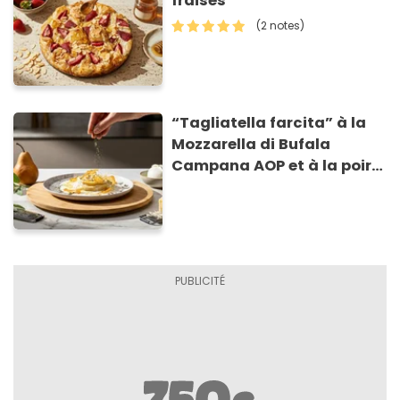
fraises
(2 notes)
“Tagliatella farcita” à la
Mozzarella di Bufala
Campana AOP et à la poire
caramélisée, sur fondue et
tuiles croustillants de
Asiago AOP