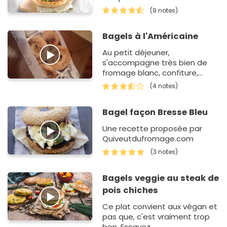
(9 notes)
Bagels à l'Américaine
Au petit déjeuner,
s'accompagne très bien de
fromage blanc, confiture,
beurre...En sandwich avec du
(4 notes)
pastrami, foie gras, jambon,
froimage...
Bagel façon Bresse Bleu
Une recette proposée par
Quiveutdufromage.com
(3 notes)
Bagels veggie au steak de
pois chiches
Ce plat convient aux végan et
pas que, c'est vraiment trop
bon. Essayez ...