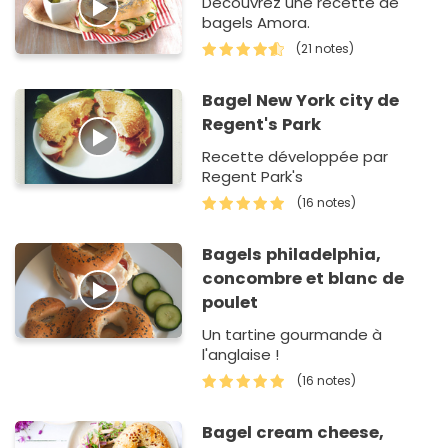
Découvrez une recette de
bagels Amora.
(21 notes)
Bagel New York city de
Regent's Park
Recette développée par
Regent Park's
(16 notes)
Bagels philadelphia,
concombre et blanc de
poulet
Un tartine gourmande à
l'anglaise !
(16 notes)
Bagel cream cheese,