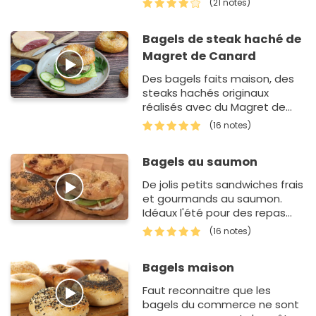
(21 notes)
Bagels de steak haché de
Magret de Canard
Des bagels faits maison, des
steaks hachés originaux
réalisés avec du Magret de
Canard et voilà un repas
(16 notes)
complet plein de saveurs !
Bagels au saumon
De jolis petits sandwiches frais
et gourmands au saumon.
Idéaux l'été pour des repas
légers, sains et complets !
(16 notes)
Bagels maison
Faut reconnaitre que les
bagels du commerce ne sont