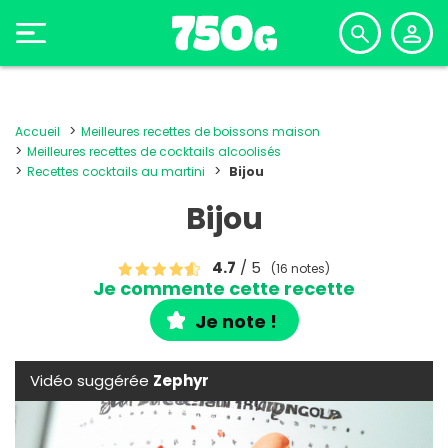
Accueil
Meilleures recettes de boissons maison
Meilleures recettes de cocktails alcoolisés
Recettes cocktails au martini
Bijou
Bijou
4.7
/ 5
(16 notes)
Je commente cette recette
Je note !
Vidéo suggérée
Zephyr