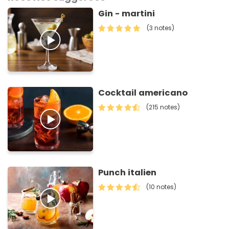
Gin - martini
(3 notes)
Cocktail americano
(215 notes)
Punch italien
(10 notes)