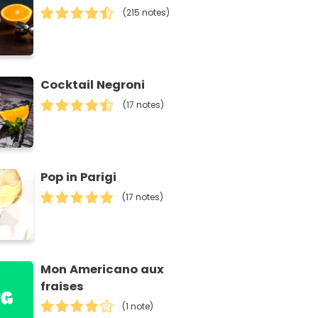
(215 notes)
Cocktail Negroni
(17 notes)
Pop in Parigi
(17 notes)
Mon Americano aux
fraises
(1 note)