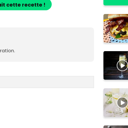
ait cette recette !
ation.