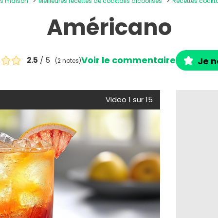
ons maison
Meilleures recettes de cocktails alcoolisés
Recettes cockta
Américano
Voir le commentaire
2.5
/ 5
Je n
(2 notes)
Video 1 sur 15