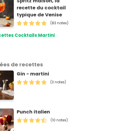
Spritz maison, la
recette du cocktail
typique de Venise
(83 notes)
ettes Cocktails Martini
dées de recettes
Gin - martini
(3 notes)
Punch italien
(10 notes)