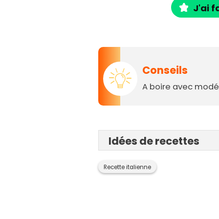
J'ai f
Conseils
A boire avec modér
Idées de recettes
Recette italienne