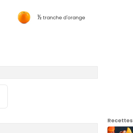
½
tranche d'orange
Recettes