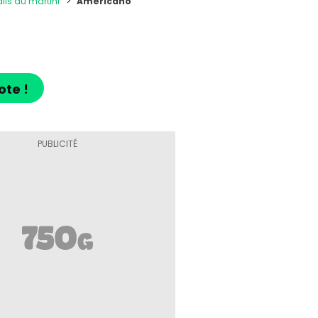
ils au martini
Américano
ote !