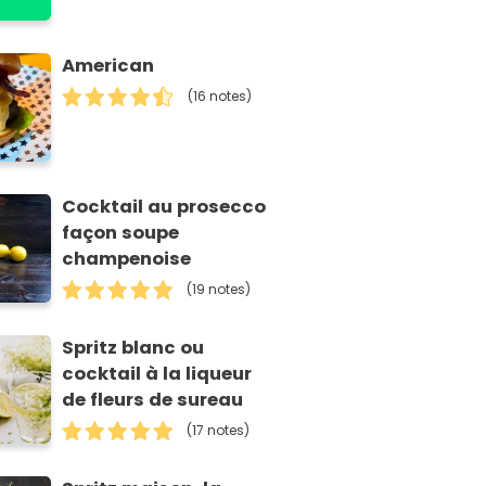
American
(16 notes)
Cocktail au prosecco
façon soupe
champenoise
(19 notes)
Spritz blanc ou
cocktail à la liqueur
de fleurs de sureau
(17 notes)