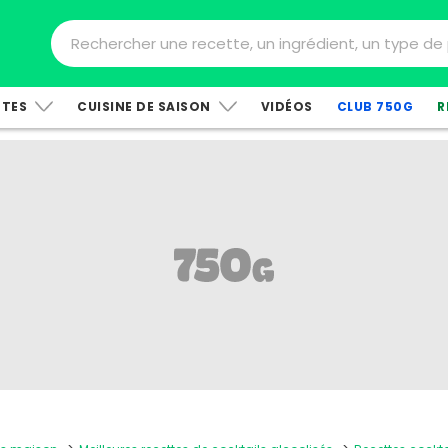
TTES
CUISINE DE SAISON
VIDÉOS
CLUB 750G
R