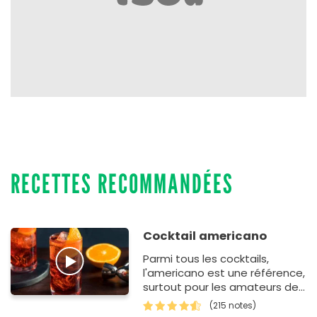
RECETTES RECOMMANDÉES
Cocktail americano
Parmi tous les cocktails,
l'americano est une référence,
surtout pour les amateurs de
Martini. Si vous avez l'habitude
(215 notes)
d'organiser des apé…