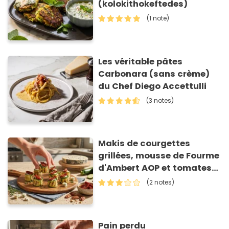
(kolokithokeftedes)
(1 note)
Les véritable pâtes
Carbonara (sans crème)
du Chef Diego Accettulli
(3 notes)
Makis de courgettes
grillées, mousse de Fourme
d'Ambert AOP et tomates
séchées
(2 notes)
Pain perdu