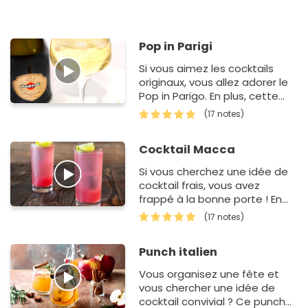
devoir mélanger…
Pop in Parigi
Si vous aimez les cocktails
originaux, vous allez adorer le
Pop in Parigo. En plus, cette
recette est un jeu d'enfant.
(17 notes)
Dans un premier temps, vous
allez piler des l…
Cocktail Macca
Si vous cherchez une idée de
cocktail frais, vous avez
frappé à la bonne porte ! En
effet, pour réussir ce cocktail,
(17 notes)
vous deve…
Punch italien
Vous organisez une fête et
vous chercher une idée de
cocktail convivial ? Ce punch