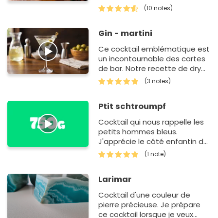
italien est une merveille. Dans
(10 notes)
un premier temps, vous allez
é…
Gin - martini
Ce cocktail emblématique est
un incontournable des cartes
de bar. Notre recette de dry
martini est inratable.
(3 notes)
Ptit schtroumpf
Cocktail qui nous rappelle les
petits hommes bleus.
J'apprécie le côté enfantin de
ce cocktail.
(1 note)
Larimar
Cocktail d'une couleur de
pierre précieuse. Je prépare
ce cocktail lorsque je veux