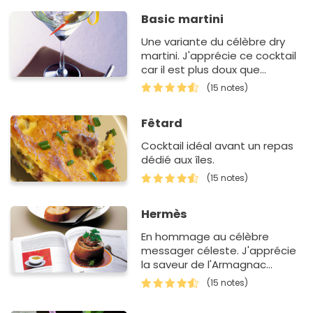
Basic martini
Une variante du célèbre dry
martini. J'apprécie ce cocktail
car il est plus doux que
l'original
(15 notes)
Fêtard
Cocktail idéal avant un repas
dédié aux îles.
(15 notes)
Hermès
En hommage au célèbre
messager céleste. J'apprécie
la saveur de l'Armagnac
rehaussé par la poire.
(15 notes)