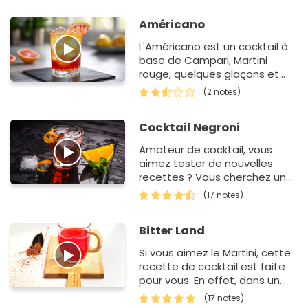
Américano
L'Américano est un cocktail à
base de Campari, Martini
rouge, quelques glaçons et
zestes d'agrumes. Un cocktail
(2 notes)
apprécié plus par…
Cocktail Negroni
Amateur de cocktail, vous
aimez tester de nouvelles
recettes ? Vous cherchez une
idée de boisson qui se
(17 notes)
prépare rapidement ? Vous
allez…
Bitter Land
Si vous aimez le Martini, cette
recette de cocktail est faite
pour vous. En effet, dans un
premier temps, dans un
(17 notes)
shaker, vous allez d'abord