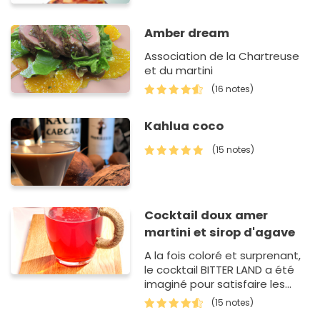
Amber dream
Association de la Chartreuse
et du martini
(16 notes)
Kahlua coco
(15 notes)
Cocktail doux amer
martini et sirop d'agave
A la fois coloré et surprenant,
le cocktail BITTER LAND a été
imaginé pour satisfaire les
adeptes du juste équilibre.
(15 notes)
Entre amert…