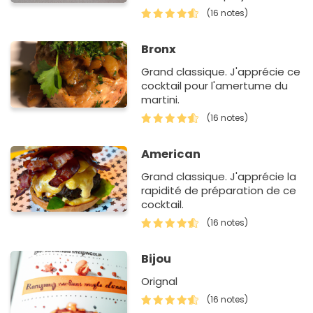
faire rêver mes amis.
(16 notes)
Bronx
Grand classique. J'apprécie ce
cocktail pour l'amertume du
martini.
(16 notes)
American
Grand classique. J'apprécie la
rapidité de préparation de ce
cocktail.
(16 notes)
Bijou
Orignal
(16 notes)