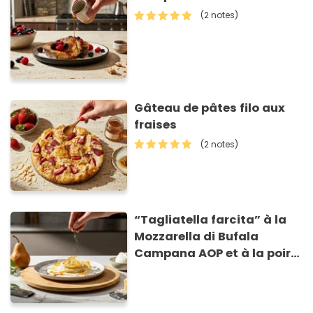
(2 notes)
Gâteau de pâtes filo aux
fraises
(2 notes)
“Tagliatella farcita” à la
Mozzarella di Bufala
Campana AOP et à la poire
caramélisée, sur fondue et
tuiles croustillants de
Asiago AOP