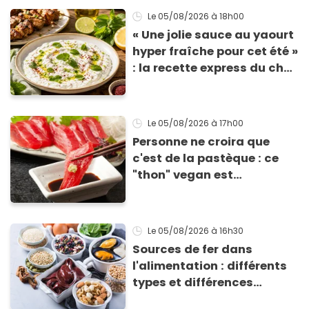
Le 05/08/2026
à 18h00
« Une jolie sauce au yaourt
hyper fraîche pour cet été »
: la recette express du chef
Éric Frechon pour
accompagner vos
grillades
Le 05/08/2026
à 17h00
Personne ne croira que
c'est de la pastèque : ce
"thon" vegan est
totalement bluffant
Le 05/08/2026
à 16h30
Sources de fer dans
l'alimentation : différents
types et différences
d'absorption par le corps