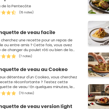
 de la Pentecôte
(15 notes)
nquette de veau facile
 cherchez une recette pour un repas de
lle ou entre amis ? Cette fois, vous avez
e de changer du poulet rôti ou bien de la
ette. Pourquoi ne p…
(7 notes)
nquette de veau au Cookeo
eux détenteur d'un Cookeo, vous cherchez
recette réconfortante ? Testez cette
quette de veau ! En quelques minutes, le
icuiseur s'occu…
(70 notes)
nquette de veau version light