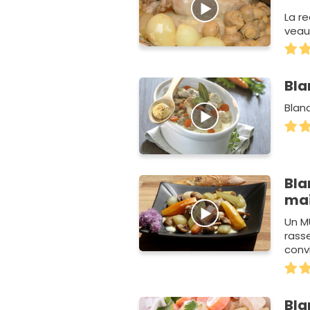
La r
veau
Bla
Blan
Bla
ma
Un MU
rass
convi
Bla