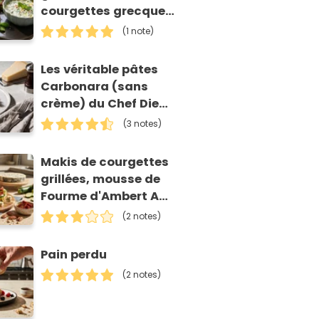
courgettes grecques
(kolokithokeftedes)
(1 note)
Les véritable pâtes
Carbonara (sans
crème) du Chef Diego
Accettulli
(3 notes)
Makis de courgettes
grillées, mousse de
Fourme d'Ambert AOP
et tomates séchées
(2 notes)
Pain perdu
(2 notes)