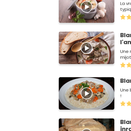
La vr
typiq
Bla
l'a
Une 
mijo
Bla
Une 
!
Bla
inr