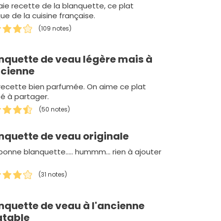
aie recette de la blanquette, ce plat
ue de la cuisine française.
(109 notes)
nquette de veau légère mais à
ncienne
recette bien parfumée. On aime ce plat
té à partager.
(50 notes)
nquette de veau originale
bonne blanquette..... hummm... rien à ajouter
(31 notes)
nquette de veau à l'ancienne
atable