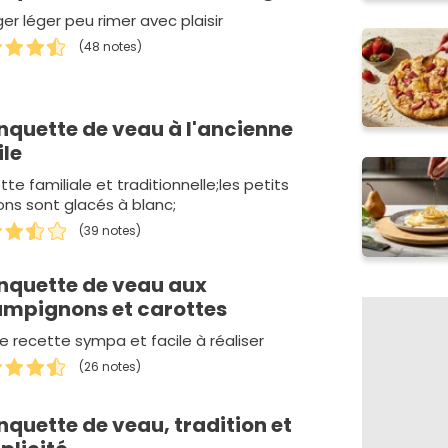
er léger peu rimer avec plaisir
(48 notes)
nquette de veau à l'ancienne
ile
te familiale et traditionnelle;les petits
ons sont glacés à blanc;
(39 notes)
nquette de veau aux
mpignons et carottes
e recette sympa et facile à réaliser
(26 notes)
nquette de veau, tradition et