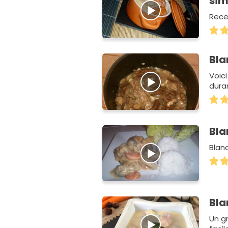
sim
Recet
Bla
Voici
duran
Bla
Blan
Bla
Un gr