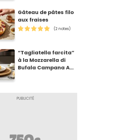
Gâteau de pâtes filo
aux fraises
(2 notes)
“Tagliatella farcita”
à la Mozzarella di
Bufala Campana AOP
et à la poire
caramélisée, sur
fondue et tuiles
croustillants de
Asiago AOP