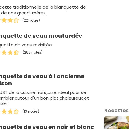
ecette traditionnelle de la blanquette de
 de nos grand-mères.
(22 notes)
nquette de veau moutardée
quette de veau revisitée
(283 notes)
nquette de veau à l'ancienne
ison
ST de la cuisine française, idéal pour se
embler autour d'un bon plat chaleureux et
vial.
Recettes
(13 notes)
nquette de veau en noir et blanc