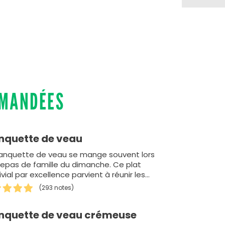
MMANDÉES
nquette de veau
lanquette de veau se mange souvent lors
repas de famille du dimanche. Ce plat
vial par excellence parvient à réunir les
eurs de viand…
(293 notes)
nquette de veau crémeuse