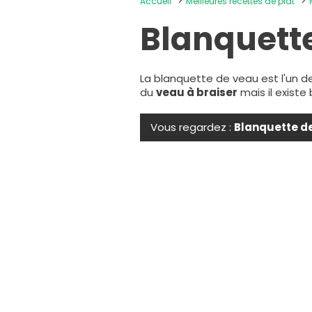
Accueil
Meilleures recettes de plat
Blanquett
La blanquette de veau est l'un de
du
veau à braiser
mais il exist
Vous regardez :
Blanquette d