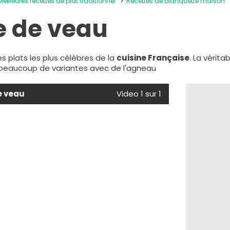
Meilleures recettes de plat traditionnel
Recettes de blanquette maison
e de veau
s plats les plus célèbres de la
cuisine Française
. La vérit
e beaucoup de variantes avec de l'agneau
e veau
Video 1 sur 1