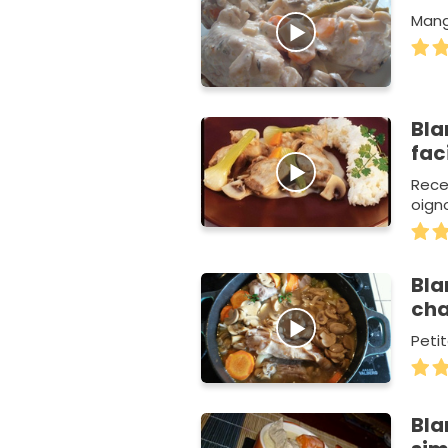
Mang
Bla
fac
Recet
oign
Bla
cha
Petit
Bla