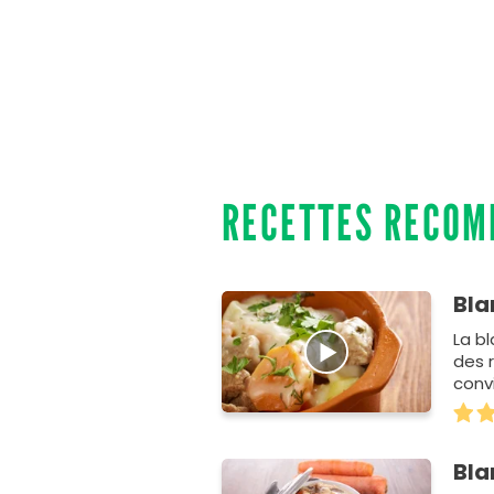
RECETTES RECO
Bla
La b
des 
convi
amat
Bla