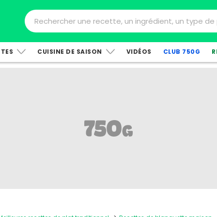
TTES
CUISINE DE SAISON
VIDÉOS
CLUB 750G
R