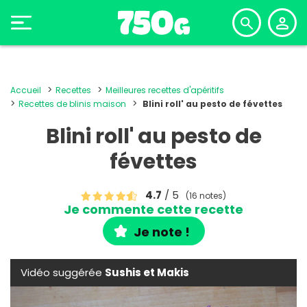
Accueil
Recettes
Meilleures recettes d'apéritifs
Recettes de blinis maison
Blini roll' au pesto de févettes
Blini roll' au pesto de
févettes
4.7
/ 5
(16 notes)
Je commente cette recette
Je note !
Vidéo suggérée
Sushis et Makis