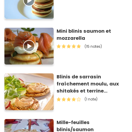
Mini blinis saumon et
mozzarella
(15 notes)
Blinis de sarrasin
fraîchement moulu, aux
shitakés et terrine
forestière
(1 note)
Mille-feuilles
blinis/saumon