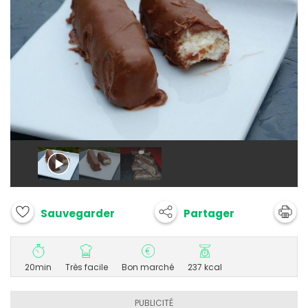
Partager
Sauvegarder
20min
Très facile
Bon marché
237 kcal