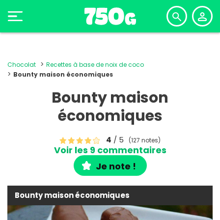
Chocolat
Recettes à base de noix de coco
Bounty maison économiques
Bounty maison
économiques
4
/ 5
(127 notes)
Voir les 9 commentaires
Je note !
Bounty maison économiques