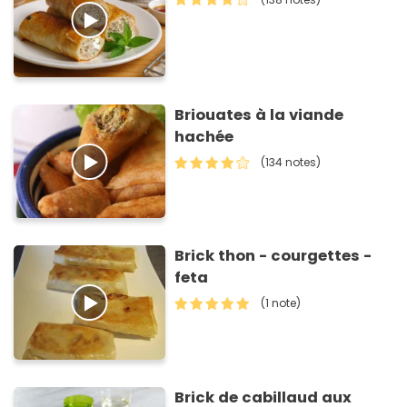
Briouates à la viande
hachée
(134 notes)
Brick thon - courgettes -
feta
(1 note)
Brick de cabillaud aux