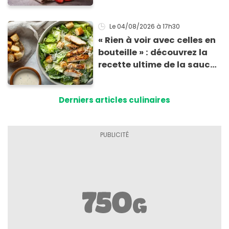
risque de présence de
morceaux de verre
Le 04/08/2026
à 17h30
« Rien à voir avec celles en
bouteille » : découvrez la
recette ultime de la sauce
César par un chef étoilé
Derniers articles culinaires