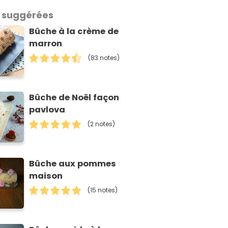
 suggérées
Bûche à la crème de
marron
(83 notes)
Bûche de Noël façon
pavlova
(2 notes)
Bûche aux pommes
maison
(15 notes)