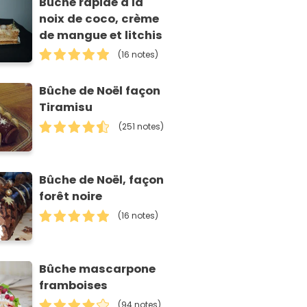
Bûche rapide à la
noix de coco, crème
de mangue et litchis
(16 notes)
Bûche de Noël façon
Tiramisu
(251 notes)
Bûche de Noël, façon
forêt noire
(16 notes)
Bûche mascarpone
framboises
(94 notes)