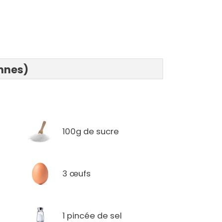
onnes)
100g de sucre
3 œufs
1 pincée de sel