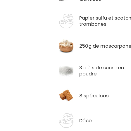
Papier sulfu et scotc
trombones
250g de mascarpon
3 c à s de sucre en
poudre
8 spéculoos
Déco