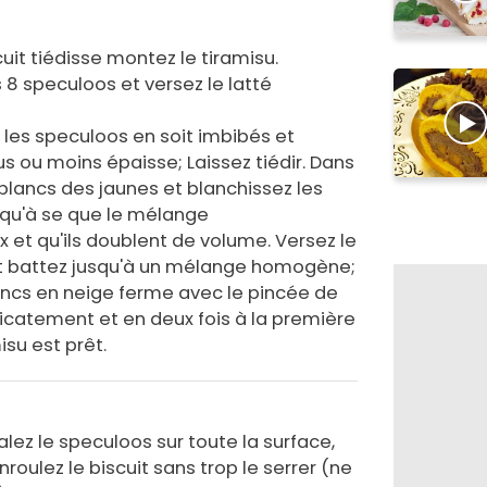
uit tiédisse montez le tiramisu.
 8 speculoos et versez le latté
e les speculoos en soit imbibés et
s ou moins épaisse; Laissez tiédir. Dans
 blancs des jaunes et blanchissez les
squ'à se que le mélange
ux et qu'ils doublent de volume. Versez le
 battez jusqu'à un mélange homogène;
ancs en neige ferme avec le pincée de
licatement et en deux fois à la première
isu est prêt.
talez le speculoos sur toute la surface,
Enroulez le biscuit sans trop le serrer (ne