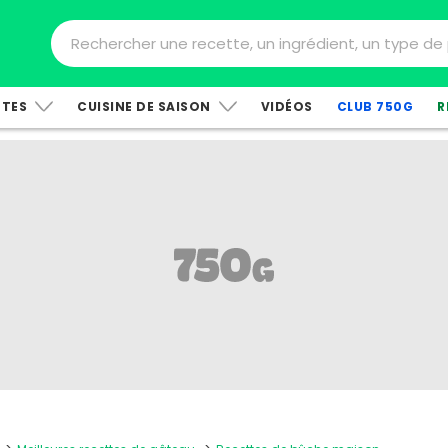
TTES
CUISINE DE SAISON
VIDÉOS
CLUB 750G
R