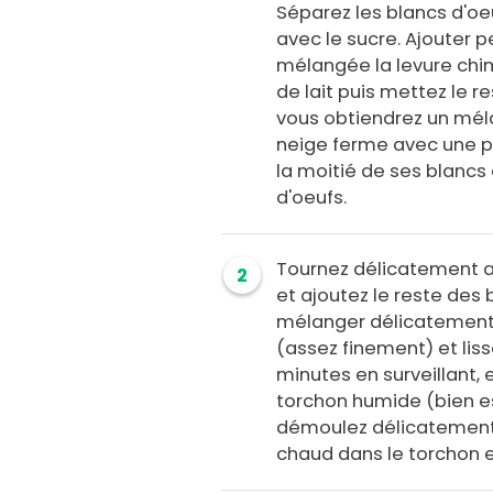
Séparez les blancs d'oe
avec le sucre. Ajouter pe
mélangée la levure chim
de lait puis mettez le r
vous obtiendrez un mél
neige ferme avec une p
la moitié de ses blancs
d'oeufs.
Tournez délicatement a
2
et ajoutez le reste des 
mélanger délicatement.
(assez finement) et liss
minutes en surveillant, 
torchon humide (bien ess
démoulez délicatement l
chaud dans le torchon et