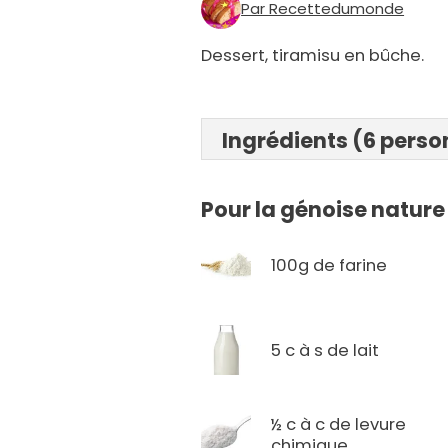
Par Recettedumonde
Dessert, tiramisu en bûche.
Ingrédients (6 pers
Pour la génoise nature
100g de farine
5 c à s de lait
½ c à c de levure
chimique