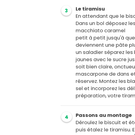
Le tiramisu
3
En attendant que le bisc
Dans un bol déposez les
macchiato caramel
petit à petit jusqu'à qu
deviennent une pâte plu
un saladier séparez les
jaunes avec le sucre ju
soit bien claire, onctue
mascarpone de dans et
réservez. Montez les bl
sel et incorporez les dé
préparation, votre tiram
Passons au montage
4
Déroulez le biscuit et é
puis étalez le tiramisu. 