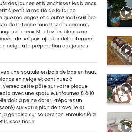
ufs des jaunes et blanchissez les blancs
tit à petit la moitié de la farine
ique mélangez et ajoutez les 5 cuillère
este de la farine fouettez doucement,
ange crémeux. Montez les blancs en
incée de sel puis ajouter délicatement
 en neige à la préparation aux jaunes
vec une spatule en bois de bas en haut
blancs en neige et continuez à
 Versez cette pâte sur votre plaque
ez la avec une spatule. Enfournez 8 à 10
elle doit à peine dorer. Préparez un
oré) sur votre plan de travaille et
a génoise sur se torchon. Enroulez là à
 laissez tiédir.