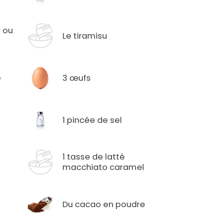
h ou
Le tiramisu
e
3 œufs
1 pincée de sel
1 tasse de latté
macchiato caramel
Du cacao en poudre