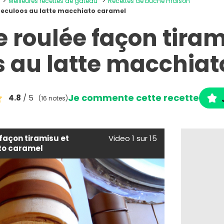
Meilleures recettes de gâteau
Recettes de bûche maison
peculoos au latte macchiato caramel
 roulée façon tiram
 au latte macchia
Je commente cette recette
4.8
/ 5
(16 notes)
façon tiramisu et
Video 1 sur 15
to caramel