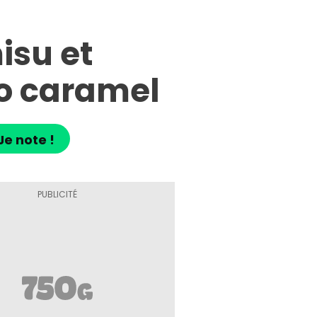
isu et
to caramel
Je note !