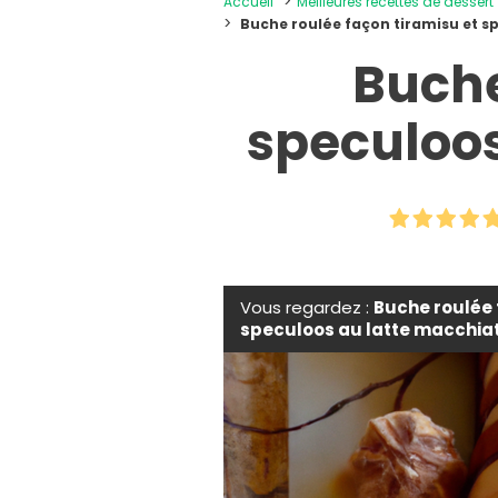
Accueil
Meilleures recettes de dessert
Buche roulée façon tiramisu et s
Buche
speculoos
Vous regardez :
Buche roulée 
speculoos au latte macchia