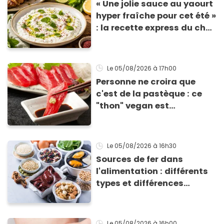
« Une jolie sauce au yaourt
hyper fraîche pour cet été »
: la recette express du chef
Éric Frechon pour
accompagner vos
grillades
Le 05/08/2026
à 17h00
Personne ne croira que
c'est de la pastèque : ce
"thon" vegan est
totalement bluffant
Le 05/08/2026
à 16h30
Sources de fer dans
l'alimentation : différents
types et différences
d'absorption par le corps
Le 05/08/2026
à 16h00