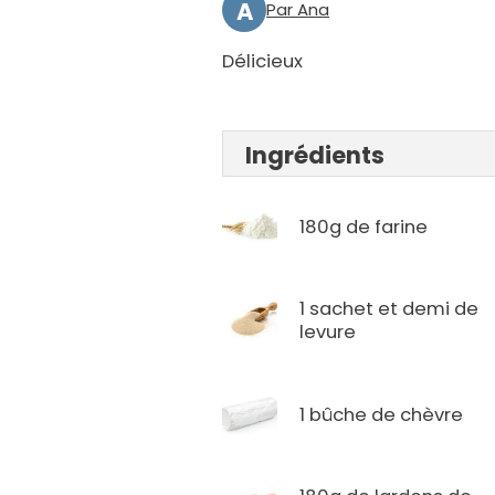
A
Par Ana
Délicieux
Ingrédients
180g de farine
1 sachet et demi de
levure
1 bûche de chèvre