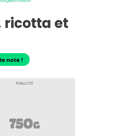
courgette maison
ricotta et
Je note !