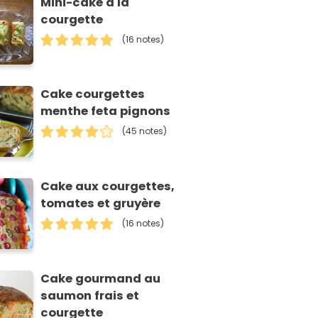
Mini-cake à la
courgette
(16 notes)
Cake courgettes
menthe feta pignons
(45 notes)
Cake aux courgettes,
tomates et gruyère
(16 notes)
Cake gourmand au
saumon frais et
courgette