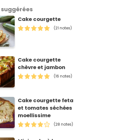
 suggérées
Cake courgette
(21 notes)
Cake courgette
chèvre et jambon
(16 notes)
Cake courgette feta
et tomates séchées
moellissime
(28 notes)