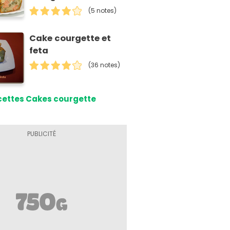
(5 notes)
Cake courgette et
feta
(36 notes)
cettes Cakes courgette