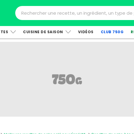
TTES
CUISINE DE SAISON
VIDÉOS
CLUB 750G
R