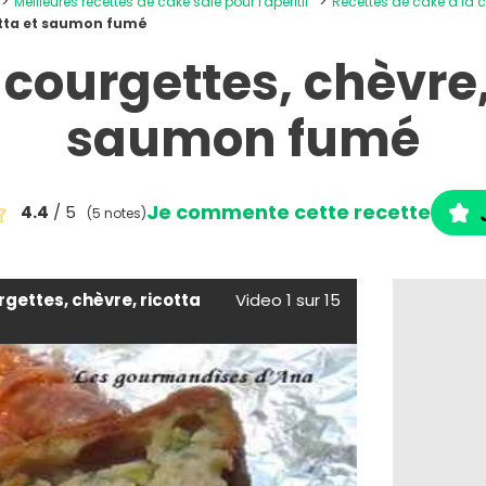
Meilleures recettes de cake salé pour l'apéritif
Recettes de cake à la 
otta et saumon fumé
courgettes, chèvre, 
saumon fumé
Je commente cette recette
4.4
/ 5
(5 notes)
gettes, chèvre, ricotta
Video 1 sur 15