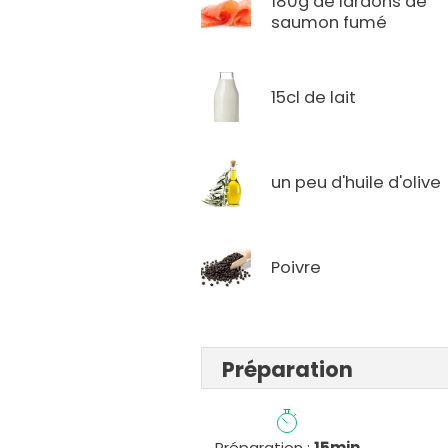
180g de lardons de
saumon fumé
15cl de lait
un peu d'huile d'olive
Poivre
Préparation
Préparation :
15min