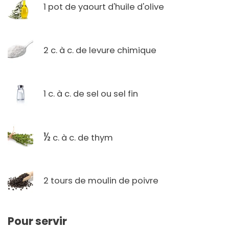
1 pot de yaourt d'huile d'olive
2 c. à c. de levure chimique
1 c. à c. de sel ou sel fin
½
c. à c. de thym
2 tours de moulin de poivre
Pour servir