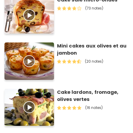
(73 notes)
Mini cakes aux olives et au
jambon
(20 notes)
Cake lardons, fromage,
olives vertes
(16 notes)