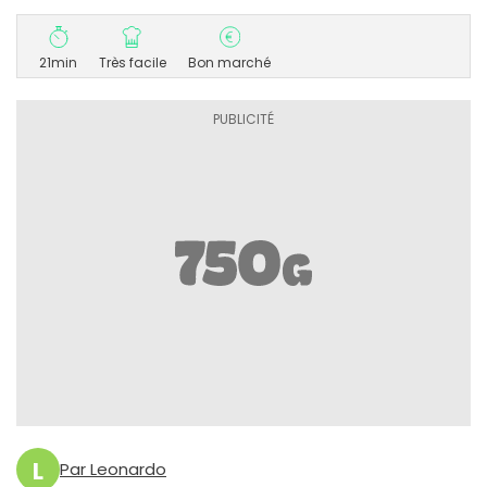
21min
Très facile
Bon marché
L
Par Leonardo