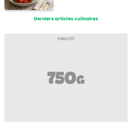
supplié d'avoir la recette !
Derniers articles culinaires