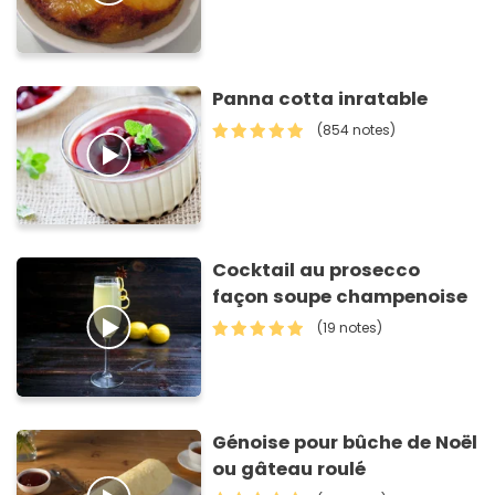
Panna cotta inratable
(854 notes)
Cocktail au prosecco
façon soupe champenoise
(19 notes)
Génoise pour bûche de Noël
ou gâteau roulé