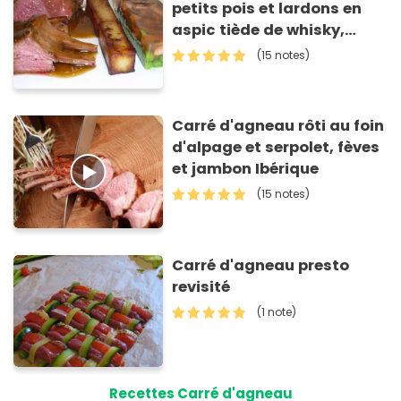
petits pois et lardons en
aspic tiède de whisky,
pommes frites, sauce à la
(15 notes)
menthe
Carré d'agneau rôti au foin
d'alpage et serpolet, fèves
et jambon Ibérique
(15 notes)
Carré d'agneau presto
revisité
(1 note)
Recettes Carré d'agneau