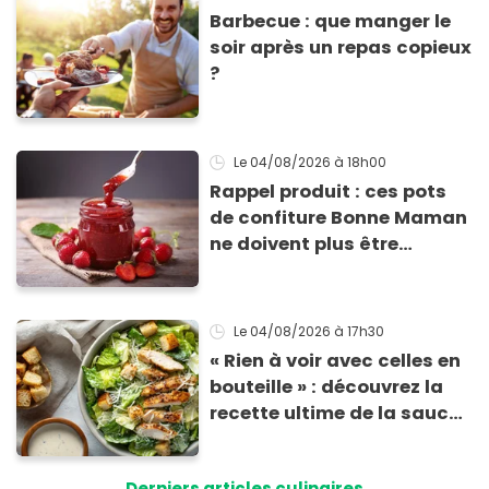
Barbecue : que manger le
soir après un repas copieux
?
Le 04/08/2026
à 18h00
Rappel produit : ces pots
de confiture Bonne Maman
ne doivent plus être
consommés en raison d'un
risque de présence de
morceaux de verre
Le 04/08/2026
à 17h30
« Rien à voir avec celles en
bouteille » : découvrez la
recette ultime de la sauce
César par un chef étoilé
Derniers articles culinaires