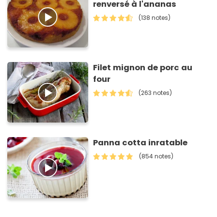
renversé à l'ananas
(138 notes)
Filet mignon de porc au
four
(263 notes)
Panna cotta inratable
(854 notes)