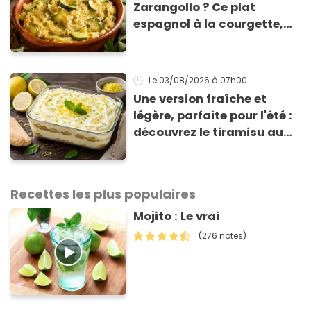
Zarangollo ? Ce plat
espagnol à la courgette,
prêt en 15 min pour moins
de 3 € !
Le 03/08/2026
à 07h00
Une version fraîche et
légère, parfaite pour l'été :
découvrez le tiramisu au
citron de Viviana, la
gagnante de Top Chef !
Recettes les plus populaires
Mojito : Le vrai
(276 notes)