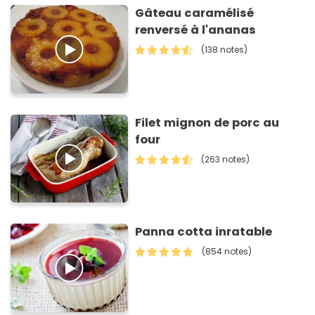
Gâteau caramélisé
renversé à l'ananas
(138 notes)
Filet mignon de porc au
four
(263 notes)
Panna cotta inratable
(854 notes)