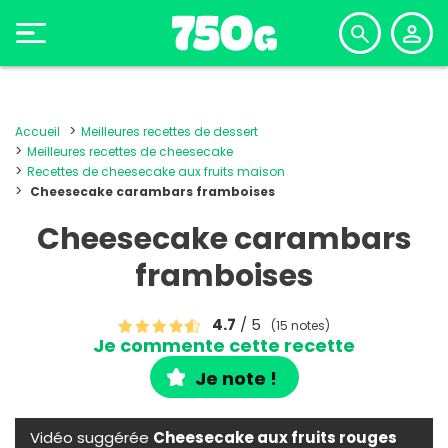
Accueil
Meilleures recettes de dessert
Meilleures recettes de cheesecake
Recettes de cheesecake aux fruits maison
Cheesecake carambars framboises
Cheesecake carambars
framboises
4.7
/ 5
(15 notes)
Je commente cette recette
Je note !
Vidéo suggérée
Cheesecake aux fruits rouges