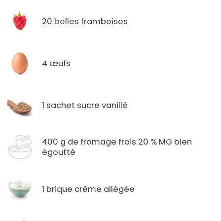
20 belles framboises
4 œufs
1 sachet sucre vanillé
400 g de fromage frais 20 % MG bien
égoutté
1 brique crème allégée