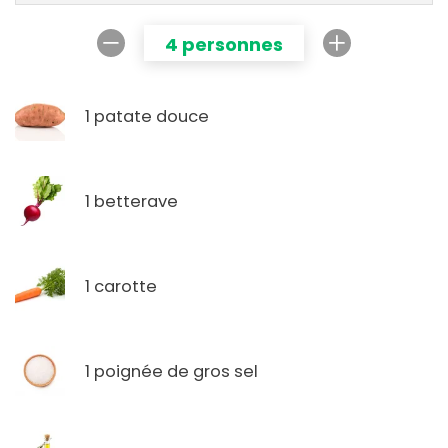
4 personnes
1 patate douce
1 betterave
1 carotte
1 poignée de gros sel