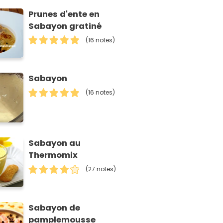
Prunes d'ente en
Sabayon gratiné
(16 notes)
Sabayon
(16 notes)
Sabayon au
Thermomix
(27 notes)
Sabayon de
pamplemousse