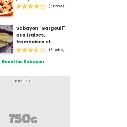
(7 notes)
Sabayon "Gargouil"
aux fraises,
framboises et
banane
(6 notes)
Recettes Sabayon