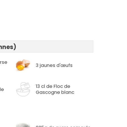
onnes)
rse
3 jaunes d'œufs
13 cl de Floc de
le
Gascogne blanc