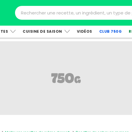
TTES
CUISINE DE SAISON
VIDÉOS
CLUB 750G
R