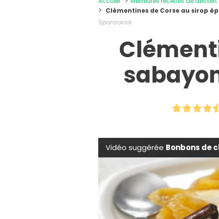
Accueil
Meilleures recettes de dessert
Clémentines de Corse au sirop ép
Sponsorisé
Clémenti
sabayon
Vidéo suggérée
Bonbons de c