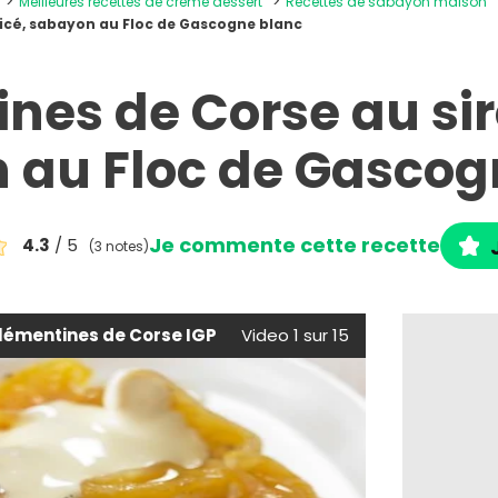
Meilleures recettes de crème dessert
Recettes de sabayon maison
icé, sabayon au Floc de Gascogne blanc
nes de Corse au sir
 au Floc de Gascog
Je commente cette recette
4.3
/ 5
(3 notes)
lémentines de Corse IGP
Video 1 sur 15