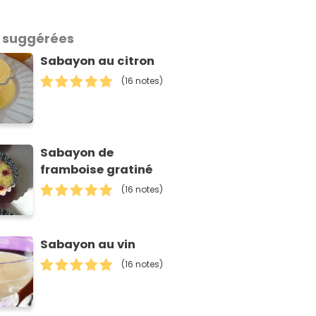
 suggérées
Sabayon au citron
(16 notes)
Sabayon de
framboise gratiné
(16 notes)
Sabayon au vin
(16 notes)