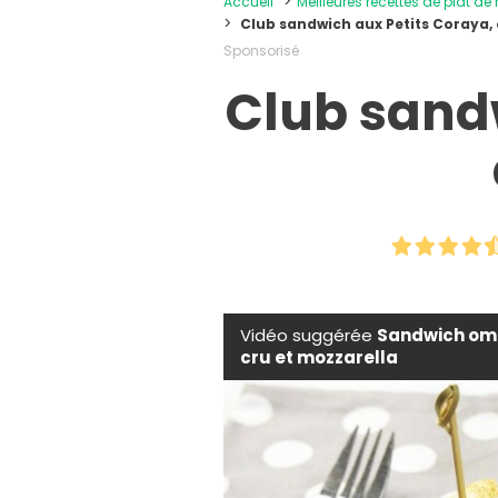
Accueil
Meilleures recettes de plat de
Club sandwich aux Petits Coraya,
Sponsorisé
Club sand
Vidéo suggérée
Sandwich ome
cru et mozzarella