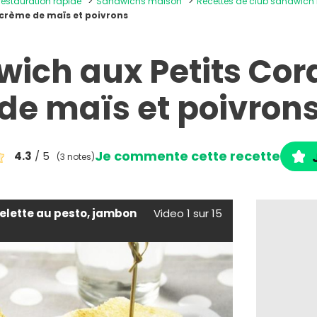
 restauration rapide
Sandwichs maison
Recettes de club sandwich
 crème de maïs et poivrons
wich aux Petits Cor
de maïs et poivron
Je commente cette recette
4.3
/ 5
(3 notes)
lette au pesto, jambon
Video 1 sur 15