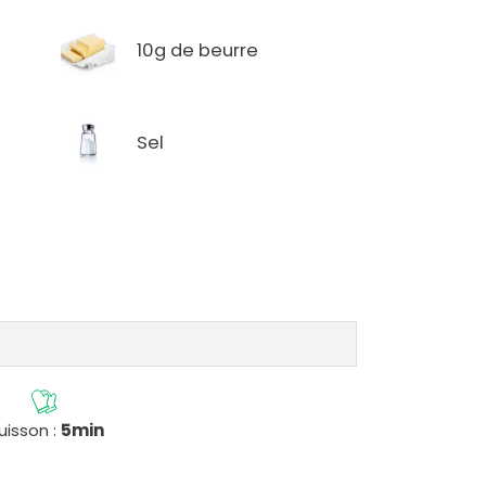
10g de beurre
Sel
uisson :
5min