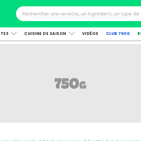
TTES
CUISINE DE SAISON
VIDÉOS
CLUB 750G
R