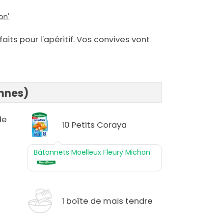
on'
its pour l'apéritif. Vos convives vont
onnes)
de
10 Petits Coraya
Bâtonnets Moelleux Fleury Michon
1 boîte de maïs tendre