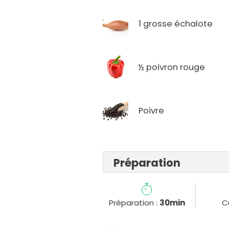
1 grosse échalote
½ poivron rouge
Poivre
Préparation
Préparation :
30min
C