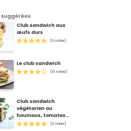
 suggérées
Club sandwich aux
œufs durs
(3 notes)
Le club sandwich
(13 notes)
Club sandwich
végétarien au
houmous, tomates
confites et épinards
(3 notes)