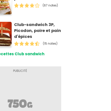
(67 notes)
Club-sandwich 3P,
Picodon, poire et pain
d'épices
(15 notes)
ecettes Club sandwich