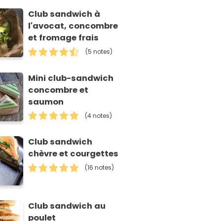
Club sandwich à
l'avocat, concombre
et fromage frais
(5 notes)
Mini club-sandwich
concombre et
saumon
(4 notes)
Club sandwich
chèvre et courgettes
(16 notes)
Club sandwich au
poulet