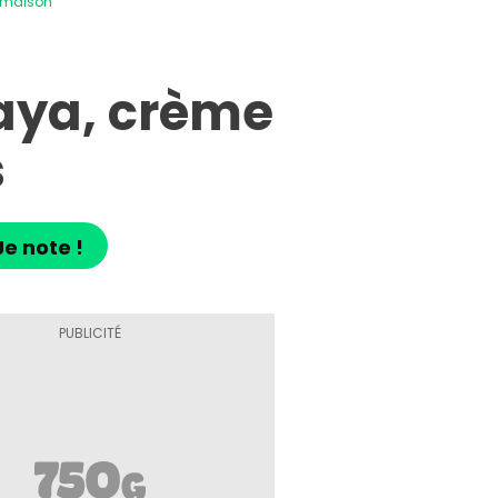
 maison
aya, crème
s
Je note !