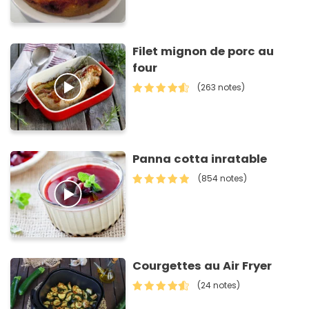
Filet mignon de porc au
four
(263 notes)
Panna cotta inratable
(854 notes)
Courgettes au Air Fryer
(24 notes)