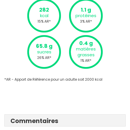
282
1.1 g
kcal
protéines
15% AR*
3% AR*
0.4 g
65.8 g
matières
sucres
grasses
26% AR*
1% AR*
*AR - Apport de Référence pour un adulte soit 2000 kcal
Commentaires