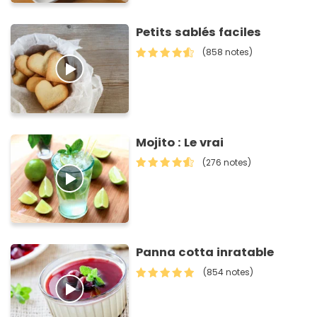
Petits sablés faciles
(858 notes)
Mojito : Le vrai
(276 notes)
Panna cotta inratable
(854 notes)