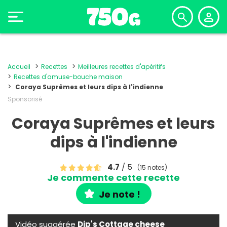
Accueil
Recettes
Meilleures recettes d'apéritifs
Recettes d'amuse-bouche maison
Coraya Suprêmes et leurs dips à l'indienne
Sponsorisé
Coraya Suprêmes et leurs
dips à l'indienne
4.7
/ 5
(15 notes)
Je commente cette recette
Je note !
Vidéo suggérée
Dip's Cottage cheese