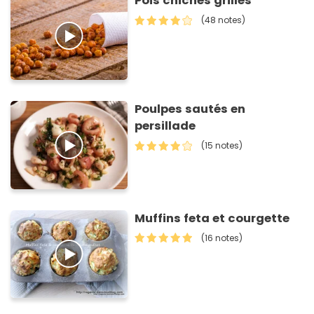
Pois chiches grillés
(48 notes)
Poulpes sautés en
persillade
(15 notes)
Muffins feta et courgette
(16 notes)