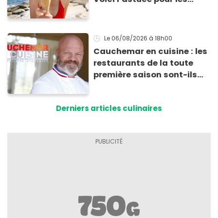
transporter facilement et
les conserver sans qu’elles
ne fondent !
Le 06/08/2026
à 18h00
Cauchemar en cuisine : les
restaurants de la toute
première saison sont-ils
encore ouverts ?
Derniers articles culinaires