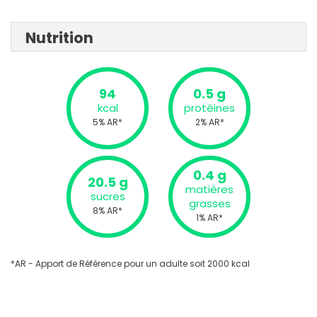
Nutrition
94
0.5 g
kcal
protéines
5% AR*
2% AR*
0.4 g
20.5 g
matières
sucres
grasses
8% AR*
1% AR*
*AR - Apport de Référence pour un adulte soit 2000 kcal