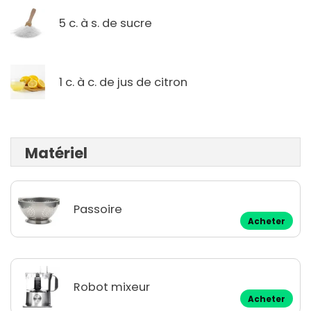
5 c. à s. de sucre
1 c. à c. de jus de citron
Matériel
Passoire
Acheter
Robot mixeur
Acheter